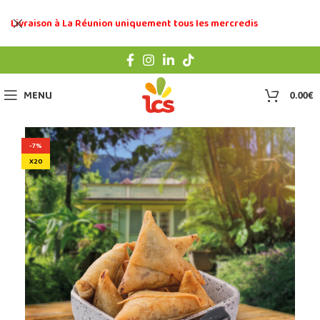
Livraison à La Réunion uniquement tous les mercredis
0
MENU
0.00
€
-7%
X20