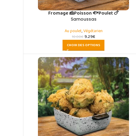
Fromage 🧀
Poisson 🐟
Poulet 🍗
Samoussas
Au poulet
,
Végétarien
9.29
€
10.00
€
CHOIX DES OPTIONS