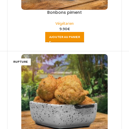
Bonbons piment
Végétarien
9.90
€
AJOUTER AU PANIER
RUPTURE