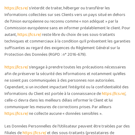
https://lcs.re/
s’interdit de traiter, héberger ou transférer les
Informations collectées sur ses Clients vers un pays situé en dehors
de l’Union européenne ou reconnu comme « non adéquat » par la
Commission européenne sans en informer préalablement le client. Pour
autant,
https://lcs.re/
reste libre du choix de ses sous-traitants
techniques et commerciaux à la condition qu’il présentent les garanties
suffisantes au regard des exigences du Règlement Général sur la
Protection des Données (RGPD : n° 2016-679).
https://lcs.re/
s’engage à prendre toutes les précautions nécessaires
afin de préserver la sécurité des Informations et notamment qu’elles
ne soient pas communiquées à des personnes non autorisées.
Cependant, si un incident impactant l’intégrité ou la confidentialité des
Informations du Client est portée à la connaissance de
https://lcs.re/
,
celle-ci devra dans les meilleurs délais informer le Client et lui
communiquer les mesures de corrections prises. Par ailleurs
https://lcs.re/
ne collecte aucune « données sensibles ».
Les Données Personnelles de l’Utilisateur peuvent être traitées par des
filiales de
https://lcs.re/
et des sous-traitants (prestataires de