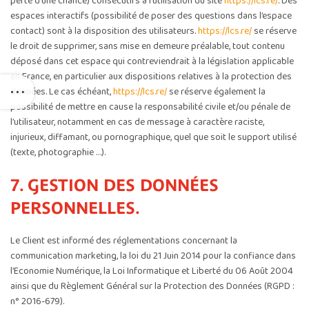
perte d’une chance) consécutifs à l’utilisation du site
https://lcs.re/
. Des
espaces interactifs (possibilité de poser des questions dans l’espace
contact) sont à la disposition des utilisateurs.
https://lcs.re/
se réserve
le droit de supprimer, sans mise en demeure préalable, tout contenu
déposé dans cet espace qui contreviendrait à la législation applicable
en France, en particulier aux dispositions relatives à la protection des
données. Le cas échéant,
https://lcs.re/
se réserve également la
possibilité de mettre en cause la responsabilité civile et/ou pénale de
l’utilisateur, notamment en cas de message à caractère raciste,
injurieux, diffamant, ou pornographique, quel que soit le support utilisé
(texte, photographie …).
7. GESTION DES DONNÉES
PERSONNELLES.
Le Client est informé des réglementations concernant la
communication marketing, la loi du 21 Juin 2014 pour la confiance dans
l’Economie Numérique, la Loi Informatique et Liberté du 06 Août 2004
ainsi que du Règlement Général sur la Protection des Données (RGPD :
n° 2016-679).